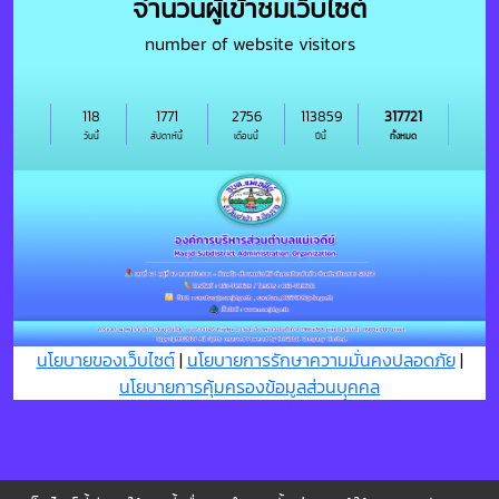
จำนวนผู้เข้าชมเว็บไซต์
number of website visitors
118
1771
2756
113859
317721
วันนี้
สัปดาห์นี้
เดือนนี้
ปีนี้
ทั้งหมด
นโยบายของเว็บไซต์
|
นโยบายการรักษาความมั่นคงปลอดภัย
|
นโยบายการคุ้มครองข้อมูลส่วนบุุคคล