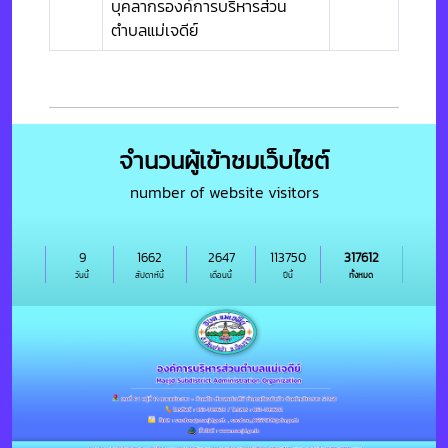
บุคลากรองค์การบริหารส่วน
ตำบลแม่เจดีย์
จำนวนผู้เข้าชมเว็บไซต์
number of website visitors
9
1662
2647
113750
317612
วันนี้
สัปดาห์นี้
เดือนนี้
ปีนี้
ทั้งหมด